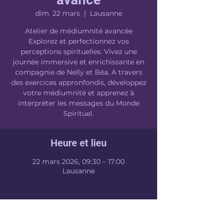
dim. 22 mars
  |  
Lausanne
Atelier de médiumnité avancée
Explorez et perfectionnez vos
perceptions spirituelles. Vivez une
journée immersive et enrichissante en
compagnie de Nelly et Béa. A travers
des exercices appronfondis, développez
votre médiumnité et apprenez à
interpréter les messages du Monde
Heure et lieu
22 mars 2026, 09:30 – 17:00
Lausanne