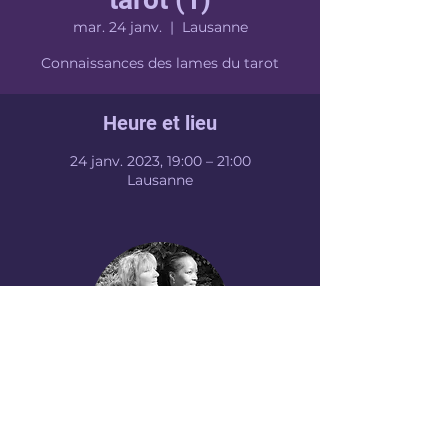
mar. 24 janv.
  |  
Lausanne
Connaissances des lames du tarot
Heure et lieu
24 janv. 2023, 19:00 – 21:00
Lausanne
NELLY ARA