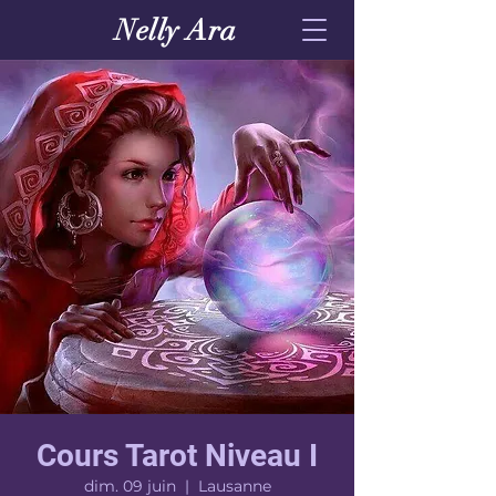
Nelly Ara
Cours Tarot Niveau I
dim. 09 juin
  |  
Lausanne