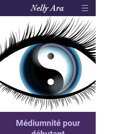
Nelly Ara
Médiumnité pour
débutant