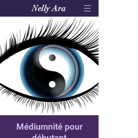
Nelly Ara
Médiumnité pour
débutant